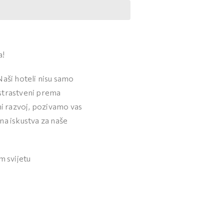
a!
Naši hoteli nisu samo
 strastveni prema
lni razvoj, pozivamo vas
na iskustva za naše
m svijetu