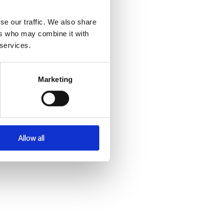
se our traffic. We also share
ers who may combine it with
 services.
Marketing
cese
Allow all