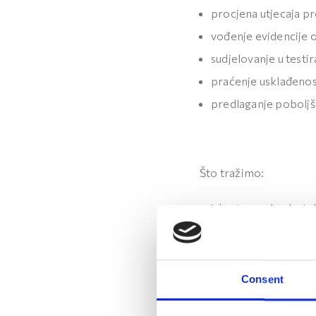
procjena utjecaja p
vođenje evidencije 
sudjelovanje u testira
praćenje usklađenos
predlaganje poboljša
Što tražimo:
iskustvo rada s hot
prednost iskustvo 
dobro razumijevanje
recepcije i naplate i
Consent
iskustvo u radu s ko