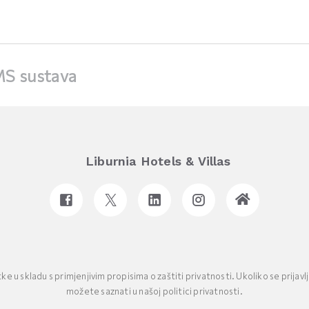
PMS sustava
Liburnia Hotels & Villas
 u skladu s primjenjivim propisima o zaštiti privatnosti. Ukoliko se prijavl
možete saznati u našoj politici privatnosti.