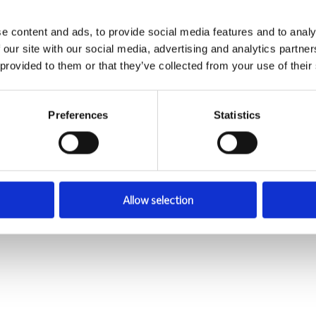
uting ili mapiranja
ti, organiziranosti i odgovornosti
e content and ads, to provide social media features and to analy
 our site with our social media, advertising and analytics partn
cije više dionika i rada u strukturiranom okruženju
 provided to them or that they’ve collected from your use of their
 MS Office alatima, posebno Excela
kog jezika
Preferences
Statistics
didatima koji imaju:
telskoj grupaciji ili multi-property okruženju
dizaciji PMS setupa na razini više hotela
caja PMS konfiguracija na billing, reporting i operativne pro
Allow selection
formalnim change management procesima