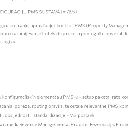
FIGURACIJU PMS SUSTAVA (m/ž/x)
logu u kreiranju, upravljanju i kontroli PMS (Property Manag
 dobro razumijevanje hotelskih procesa pomognite povezati k
u logiku.
nje konfiguracijskih elemenata u PMS-u – setup paketa, rate k
aćanja, poreza, routing pravila, te ostale relevantne PMS kon
i, dosljednosti i standardizacije PMS postavki
va između Revenue Managementa, Prodaje, Rezervacija, Financi