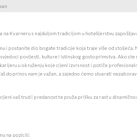
upan
 na Kvarneru s najduljom tradicijom u hotelijerstvu zapošljav
u i postanite dio bogate tradicije koja traje više od stoljeća. 
 svjedoci povijesti, kulture i istinskog gostoprimstva. Ako ste
i karijeru u okruženju koje cijeni izvrsnost i potiče profesiona
Vaš doprinos nam je važan, a zajedno ćemo stvarati nezaborav
 cijeni vaš trud i predanost te pruža priliku za rast u dinamično
u na poziciji: