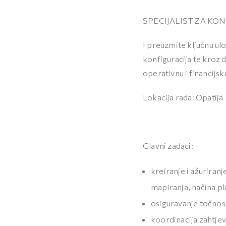
SPECIJALIST ZA KON
I preuzmite ključnu u
konfiguracija te kroz
operativnu i financijsk
Lokacija rada: Opatija
Glavni zadaci:
kreiranje i ažurira
mapiranja, načina pl
osiguravanje točnost
koordinacija zahtje