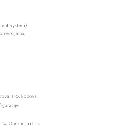
ement System)
omercijalnu,
odova, TRX kodova,
figuracije
ja, Operacija i IT-a