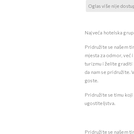
Oglas više nije dost
Najveća hotelska grupa
Pridružite se našem tim
mjesta za odmor, već i
turizmu i želite gradit
da nam se pridružite. 
goste.
Pridružite se timu koji
ugostiteljstva.
Pridružite se našem tim