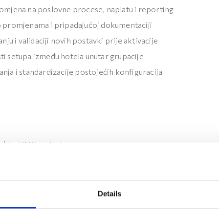
romjena na poslovne procese, naplatu i reporting
o promjenama i pripadajućoj dokumentaciji
nju i validaciji novih postavki prije aktivacije
ti setupa između hotela unutar grupacije
nja i standardizacije postojećih konfiguracija
elskim PMS sustavima
s Oracle OPERA Cloud PMS
 hotelskih procesa, posebno u područjima revenue manageme
 financijskih knjiženja
Details
nfiguracijama kao što su package codes, rate codes, transactio