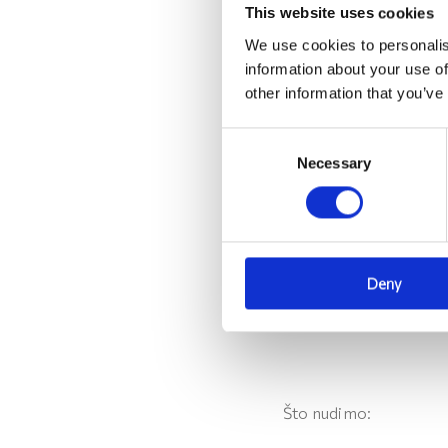
payment methods, ro
This website uses cookies
visoka razina točnos
We use cookies to personalis
information about your use of
sposobnost koordina
other information that you’ve
dobro znanje rada u
dobro znanje engles
C
Necessary
o
prednost dajemo kan
n
s
iskustvo rada u ho
e
iskustvo u standar
n
razumijevanje utje
Deny
t
S
iskustvo rada s 
e
l
e
c
Što nudimo:
t