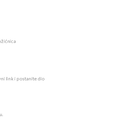
ožićnica
ni link i postanite dio
u.