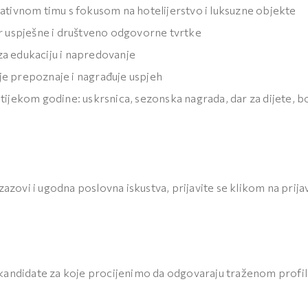
ativnom timu s fokusom na hotelijerstvo i luksuzne objekte
ar uspješne i društveno odgovorne tvrtke
a edukaciju i napredovanje
e prepoznaje i nagrađuje uspjeh
tijekom godine: uskrsnica, sezonska nagrada, dar za dijete, b
zazovi i ugodna poslovna iskustva, prijavite se klikom na prijav
kandidate za koje procijenimo da odgovaraju traženom profil