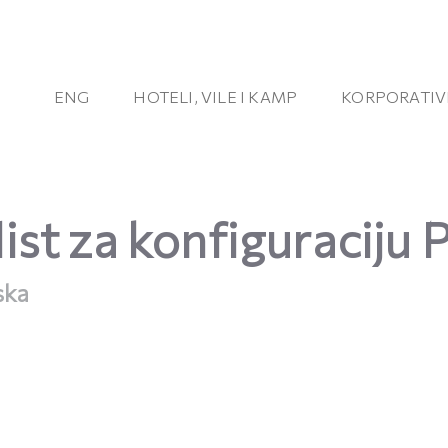
ENG
HOTELI, VILE I KAMP
KORPORATIV
list za konfiguraciju
ska