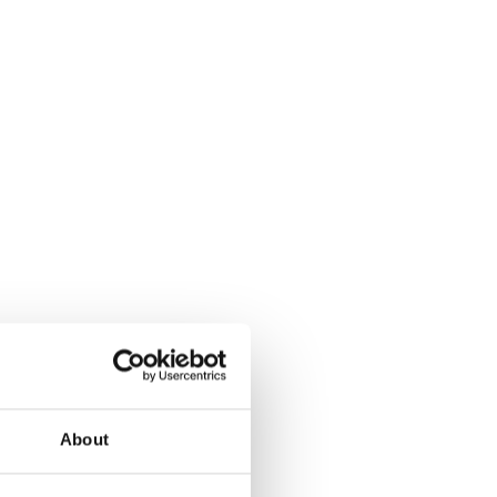
nta, rezervacija i
About
n codes, tax setup,