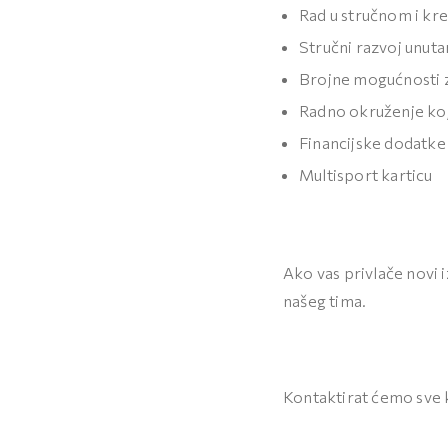
i
Rad u stručnom i kre
o
Stručni razvoj unut
n
Brojne mogućnosti z
Radno okruženje koj
Financijske dodatke 
Multisport karticu
Ako vas privlače novi i
našeg tima.
Kontaktirat ćemo sve 