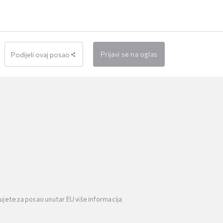
Prijavi se na oglas
Podijeli ovaj posao
jujete za posao unutar EU više informacija